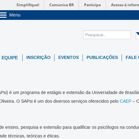
Simplifique!
Comunica BR
Participe
Acesso à infor
Menu
Sobre a UnB
Unidades acadêmicas
Estude na UnB
Graduação
Pós-Graduação
Administração
INSCRIÇÃO
EVENTOS
PUBLICAÇÕES
FALE
EQUIPE
Servidor
APsi) é um programa de estágio e extensão da Universidade de Brasíli
Oliveira. O SAPsi é um dos diversos serviços oferecidos pelo
CAEP
– C
e ensino, pesquisa e extensão para qualificar os psicólogos na condu
de técnicas, teóricas e éticas.