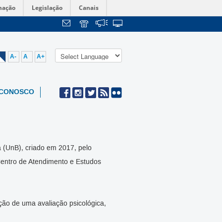
mação
Legislação
Canais
A-
A
A+
 CONOSCO
a (UnB), criado em 2017, pelo
entro de Atendimento e Estudos
ção de uma avaliação psicológica,