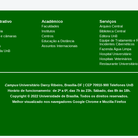
rativo
Acadêmico
Serviços
Faculdades
Arquivo Central
ia
Institutos
Biblioteca Central
 e câmaras
Centros
Editora UnB
Equipe de Tratamento e 
Educação a Distância
Incidentes Cibernéticos
s
Assuntos Internacionais
Fazenda Água Limpa
 da UnB
Hospital Universitário
Hospitais Veterinários
Restaurante Universitário
Campus
Universitário Darcy Ribeiro,
Brasília-DF | CEP 70910-900
Telefones UnB
Horário de funcionamento: de 2ª a 6ª, das 7h às 23h. Sábado, das 8h às 18h.
Copyright © 2022
Universidade de Brasília
.
Todos os direitos reservados.
Melhor visualizado nos navegadores Google Chrome e Mozilla Firefox