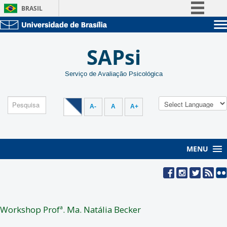
BRASIL
Simplifique!
Sobre a UnB
Comunica BR
SAPsi
Unidades acadêmicas
Participe
Estude na UnB
Graduação
Acesso à informação
Serviço de Avaliação Psicológica
Pós-Graduação
Administração
Legislação
Servidor
Canais
A-
A
A+
MENU
Workshop Profª. Ma. Natália Becker